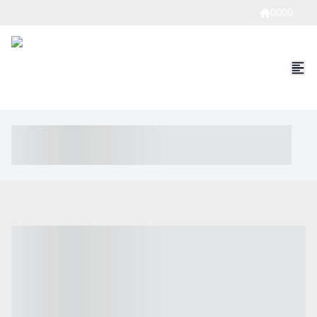
0000
----- ----- -- ------ ---- ---- -- ----- ----- ----- --- ------