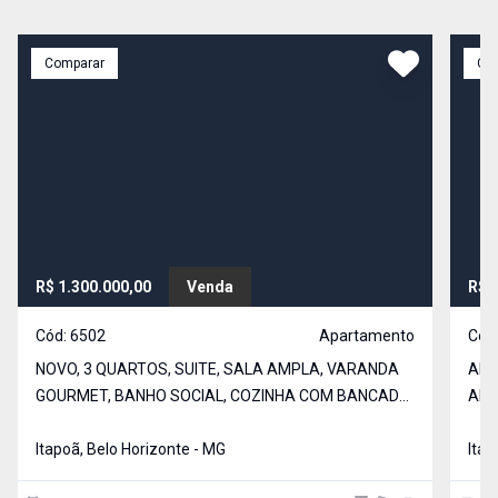
Comparar
Co
R$ 1.300.000,00
Venda
R$ 
Cód:
6502
Apartamento
Cód
NOVO, 3 QUARTOS, SUITE, SALA AMPLA, VARANDA
APA
GOURMET, BANHO SOCIAL, COZINHA COM BANCADA,
ARM
ÁREA PRIVATIVA, 2 VAGAS ( 13/14). APTO 102 COM
ÁRE
167m², 1 VAGA BOX 22 (CABEM 2 CARROS).
Itapoã, Belo Horizonte - MG
A A
Itap