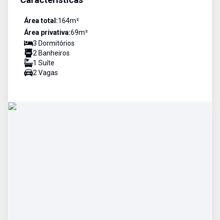
Área total:
164
m²
Área privativa:
69
m²
3
Dormitório
s
2
Banheiro
s
1
Suíte
2
Vaga
s