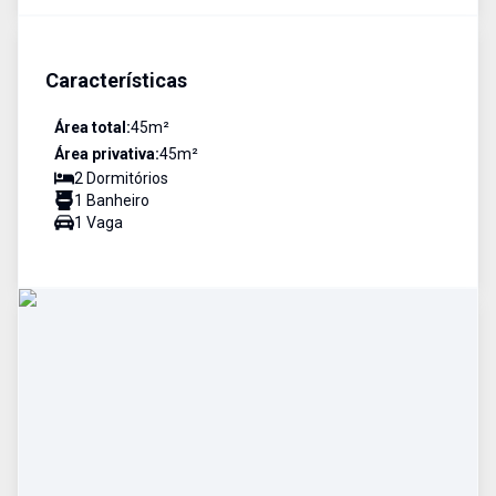
Características
Área total:
45
m²
Área privativa:
45
m²
2
Dormitório
s
1
Banheiro
1
Vaga