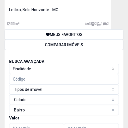
AMERICANA, BANHO SOCIAL, ÁREA DE SERVIÇO. 2
VAGAS DE GARAGEM. *POSSUI ELE
Letícia, Belo Horizonte - MG
55
m²
3
2
1
2
MEUS FAVORITOS
COMPARAR IMÓVEIS
BUSCA AVANÇADA
Finalidade
Tipos de imóvel
Cidade
Bairro
Valor