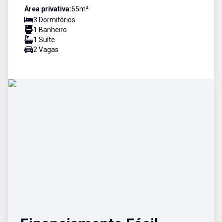
Área privativa:
65
m²
3
Dormitório
s
1
Banheiro
1
Suíte
2
Vaga
s