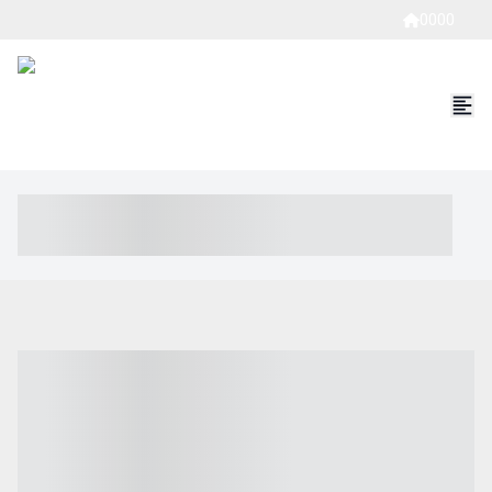
0000
----- ----- -- ------ ---- ---- -- ----- ----- ----- --- ------