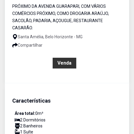
PRÓXIMO DA AVENIDA GUARAPARI, COM VÁRIOS
COMÉRCIOS PRÓXIMO, COMO DROGARIA ARAÚJO,
SACOLÃO, PADARIA, AÇOUGUE, RESTAURANTE
CASARÃO.
Santa Amélia, Belo Horizonte - MG
Compartilhar
R$ 455.000,00
Venda
Características
Área total:
0
m²
2
Dormitório
s
2
Banheiro
s
1
Suíte