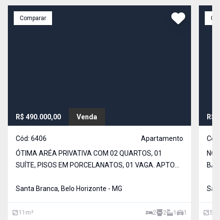
Comparar
Co
R$ 490.000,00
Venda
R$ 
Cód:
6406
Apartamento
Cód
ÓTIMA ARÉA PRIVATIVA COM 02 QUARTOS, 01
NOV
SUÍTE, PISOS EM PORCELANATOS, 01 VAGA. APTO
BAN
102 = R$ 550 MIL.
PRÉ
Santa Branca, Belo Horizonte - MG
439
Sant
11
m²
2
2
1
1
54