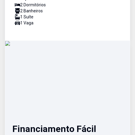
2
Dormitório
s
2
Banheiro
s
1
Suíte
1
Vaga
Financiamento Fácil