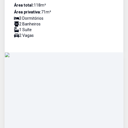
Área total:
118
m²
Área privativa:
71
m²
3
Dormitório
s
2
Banheiro
s
1
Suíte
2
Vaga
s