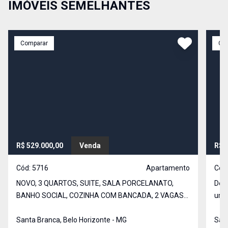
IMÓVEIS SEMELHANTES
Comparar
Co
R$ 529.000,00
Venda
R$ 
Cód:
5716
Apartamento
Cód
NOVO, 3 QUARTOS, SUITE, SALA PORCELANATO,
Desc
BANHO SOCIAL, COZINHA COM BANCADA, 2 VAGAS
uma 
SOB PILOTIS. PRÉDIO COM ELEVADOR. FECHADURA
perf
ELETRÔNICA COM TAGS.
Santa Branca, Belo Horizonte - MG
com
Sant