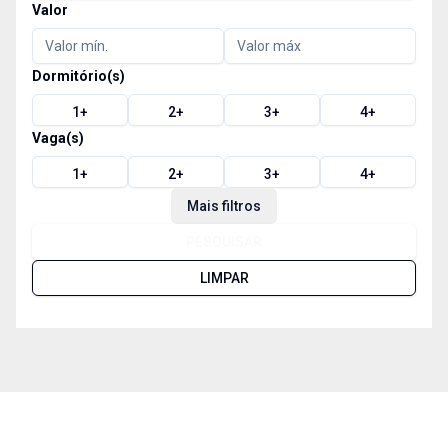
Valor
Dormitório(s)
1
+
2
+
3
+
4
+
Vaga(s)
1
+
2
+
3
+
4
+
Mais filtros
PESQUISAR
LIMPAR