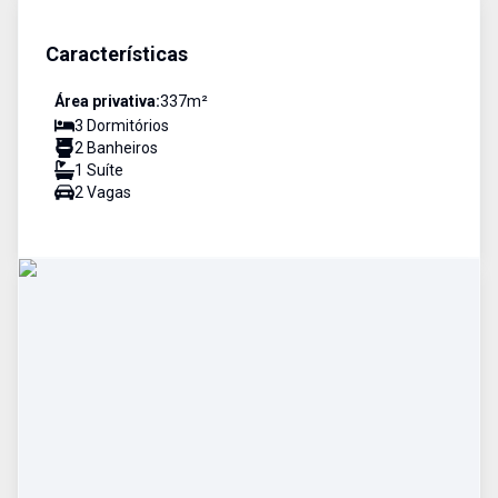
Características
Área privativa:
337
m²
3
Dormitório
s
2
Banheiro
s
1
Suíte
2
Vaga
s