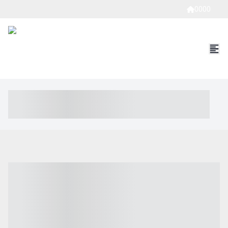
0000
----- ----- -- ------ ---- ---- -- ----- ----- ----- --- ------