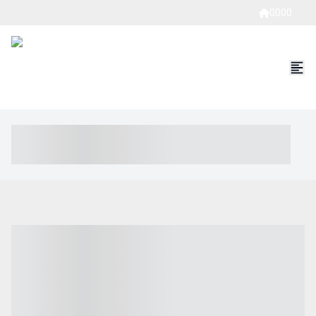
0000
----- ----- -- ------ ---- ---- -- ----- ----- ----- --- ------