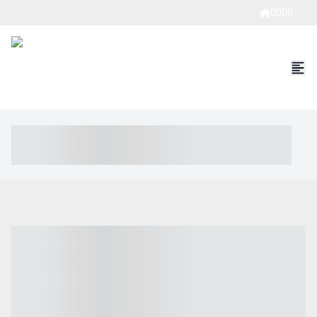
0000
----- ----- -- ------ ---- ---- -- ----- ----- ----- --- ------