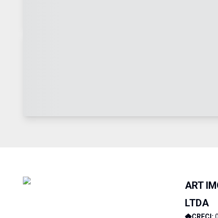
ART IM
LTDA
CRECI: