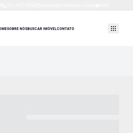
8
(31) 3427-6030
contato@artimoveis.com.br
0000
OME
SOBRE NÓS
BUSCAR IMÓVEL
CONTATO