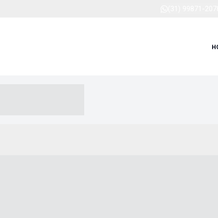
(31) 99871-207
H
-- ----- --- ------