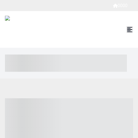
0000
----- ----- -- ------ ---- ---- -- ----- ----- ----- --- ------