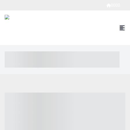
0000
----- ----- -- ------ ---- ---- -- ----- ----- ----- --- ------