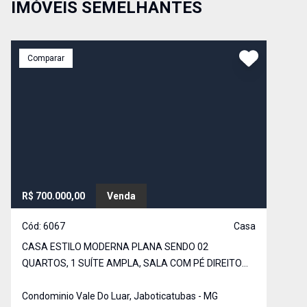
IMÓVEIS SEMELHANTES
Comparar
R$ 700.000,00
Venda
Cód:
6067
Casa
CASA ESTILO MODERNA PLANA SENDO 02
QUARTOS, 1 SUÍTE AMPLA, SALA COM PÉ DIREITO
ALTO PARA 2 AMBIENTES AMPLA E AREJADA.
COZINHA COM ARMÁRIOS EM CONCEITO
Condominio Vale Do Luar, Jaboticatubas - MG