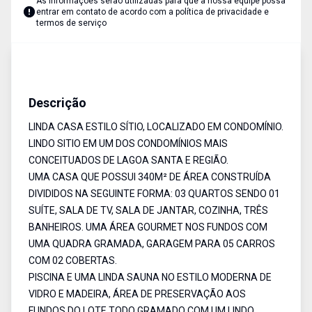
As informações serão utilizadas para que a nossa equipe possa
entrar em contato de acordo com a
política de privacidade e
termos de serviço
Casa
Venda
Cód:
5931
Descrição
LINDA CASA ESTILO SÍTIO, LOCALIZADO EM CONDOMÍNIO.
LINDO SITIO EM UM DOS CONDOMÍNIOS MAIS
CONCEITUADOS DE LAGOA SANTA E REGIÃO.
UMA CASA QUE POSSUI 340M² DE ÁREA CONSTRUÍDA
DIVIDIDOS NA SEGUINTE FORMA: 03 QUARTOS SENDO 01
SUÍTE, SALA DE TV, SALA DE JANTAR, COZINHA, TRÊS
BANHEIROS. UMA ÁREA GOURMET NOS FUNDOS COM
UMA QUADRA GRAMADA, GARAGEM PARA 05 CARROS
COM 02 COBERTAS.
PISCINA E UMA LINDA SAUNA NO ESTILO MODERNA DE
VIDRO E MADEIRA, ÁREA DE PRESERVAÇÃO AOS
FUNDOS DO LOTE TODO GRAMADO COM UM LINDO