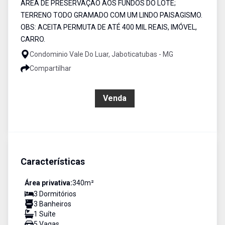
ÁREA DE PRESERVAÇÃO AOS FUNDOS DO LOTE;
TERRENO TODO GRAMADO COM UM LINDO PAISAGISMO.
OBS: ACEITA PERMUTA DE ATÉ 400 MIL REAIS, IMÓVEL,
CARRO.
Condominio Vale Do Luar, Jaboticatubas - MG
Compartilhar
R$ 1.250.000,00
Venda
Características
Área privativa:
340
m²
3
Dormitório
s
3
Banheiro
s
1
Suíte
5
Vaga
s