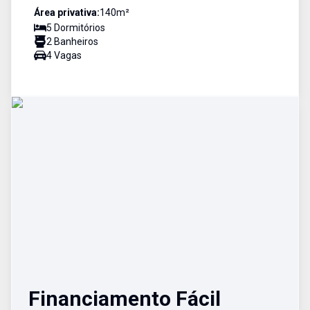
Área privativa:
140
m²
5
Dormitório
s
2
Banheiro
s
4
Vaga
s
Financiamento Fácil