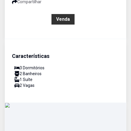
Compartilhar
R$ 750.000,00
Venda
Características
3
Dormitório
s
2
Banheiro
s
1
Suíte
2
Vaga
s