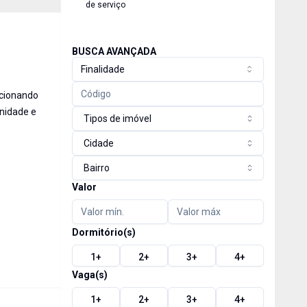
de serviço
BUSCA AVANÇADA
Finalidade
rcionando
rnidade e
Tipos de imóvel
Cidade
Bairro
Valor
Dormitório(s)
1
+
2
+
3
+
4
+
Vaga(s)
1
+
2
+
3
+
4
+