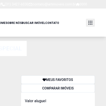
8
(31) 3427-6030
contato@artimoveis.com.br
0000
OME
SOBRE NÓS
BUSCAR IMÓVEL
CONTATO
SPECIAL
MEUS FAVORITOS
COMPARAR IMÓVEIS
Valor aluguel