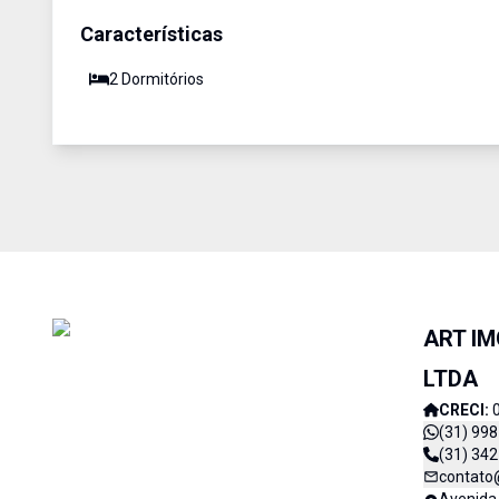
Características
2
Dormitório
s
ART IM
LTDA
CRECI:
(31) 99
(31) 34
contato