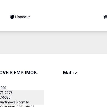
1
Banheiro
OVEIS EMP. IMOB.
Matriz
0000
871-2078
27-6030
@artimoveis.com.br