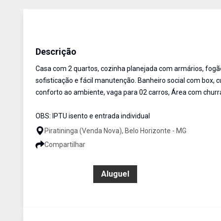
Casa Geminada
Aluguel
Cód:
6735
Descrição
Casa com 2 quartos, cozinha planejada com armários, fogã
sofisticação e fácil manutenção. Banheiro social com box, 
conforto ao ambiente, vaga para 02 carros, Área com churr
OBS: IPTU isento e entrada individual
Piratininga (Venda Nova), Belo Horizonte - MG
Compartilhar
R$ 1.650,00
Aluguel