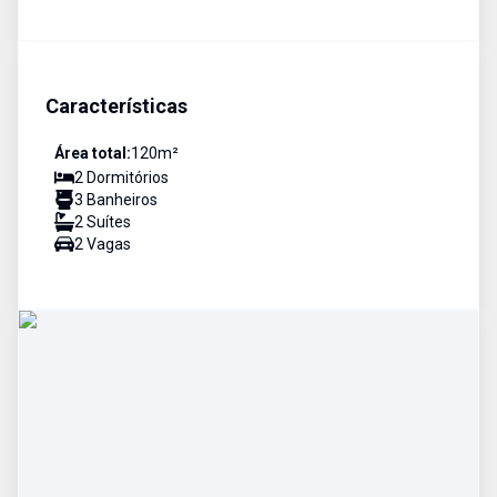
Características
Área total:
120
m²
2
Dormitório
s
3
Banheiro
s
2
Suíte
s
2
Vaga
s