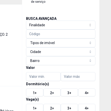
de serviço
BUSCA AVANÇADA
Finalidade
ÇO. 2
Tipos de imóvel
Cidade
Bairro
Valor
Dormitório(s)
1
+
2
+
3
+
4
+
Vaga(s)
1
+
2
+
3
+
4
+