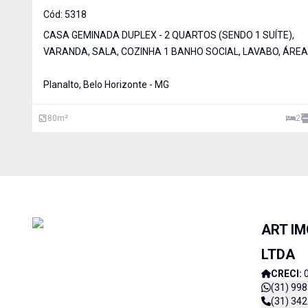
Cód:
5318
CASA GEMINADA DUPLEX - 2 QUARTOS (SENDO 1 SUÍTE),
VARANDA, SALA, COZINHA 1 BANHO SOCIAL, LAVABO, ÁREA
SERVIÇO. 1 VAGA DE GARAGEM. - CASAS 91 E 93 = R$ 505 MI
ÓTIMA LOCALIZAÇÃO, PRÓXIMO A AV. DOM PEDRO I E AV. DR
Planalto, Belo Horizonte - MG
CRISTIANO GUIMARÃES.
80
m²
2
ART IM
LTDA
CRECI:
(31) 99
(31) 34