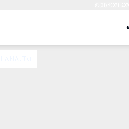
(31) 99871-207
H
 PLANALTO