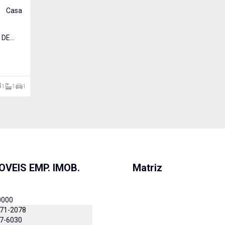
Casa
 DE
L.
.
1
1
1
OVEIS EMP. IMOB.
Matriz
0000
871-2078
27-6030