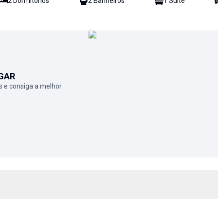
2
Dormitório
s
2
Banheiro
s
1
Suíte
GAR
 e consiga a melhor