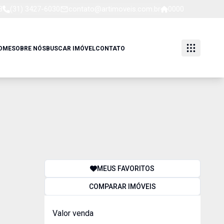
8
(31) 3427-6030
contato@artimoveis.com.br
0000
OME
SOBRE NÓS
BUSCAR IMÓVEL
CONTATO
MEUS FAVORITOS
COMPARAR IMÓVEIS
Valor venda