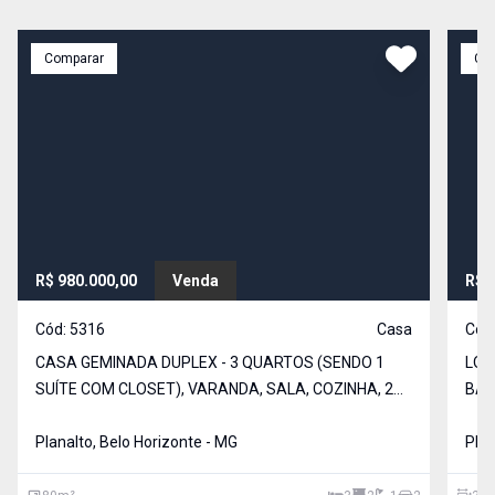
Comparar
Co
R$ 980.000,00
Venda
R$ 
Cód:
5316
Casa
Cód
CASA GEMINADA DUPLEX - 3 QUARTOS (SENDO 1
LOT
SUÍTE COM CLOSET), VARANDA, SALA, COZINHA, 2
BAN
BANHOS SOCIAIS, VARANDA, ÁREA DE SERVIÇO. 2
TEM
VAGAS DE GARAGEM. ÓTIMA LOCALIZAÇÃO,
Planalto, Belo Horizonte - MG
SOS
Plan
PRÓXIMO A AV. DOM PEDRO I E AV. DR. CRISTIANO