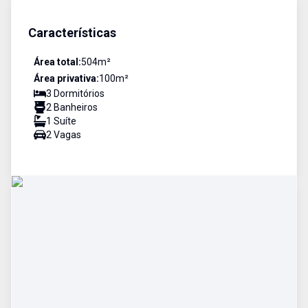
Características
Área total:
504
m²
Área privativa:
100
m²
3
Dormitório
s
2
Banheiro
s
1
Suíte
2
Vaga
s