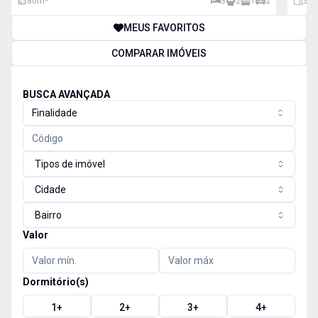
GUIMARÃES. CASA AGRADÁVEL E CONFORTÁVEL.
80
m²
3
2
1
2
386
MEUS FAVORITOS
COMPARAR IMÓVEIS
BUSCA AVANÇADA
Finalidade
Tipos de imóvel
Cidade
Bairro
Valor
Dormitório(s)
1
+
2
+
3
+
4
+