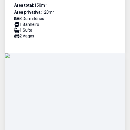
Área total:
150
m²
Área privativa:
120
m²
3
Dormitório
s
1
Banheiro
1
Suíte
2
Vaga
s