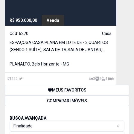
R$ 950.000,00
Venda
Cód:
6270
Casa
ESPAÇOSA CASA PLANA EM LOTE DE - 3 QUARTOS
(SENDO 1 SUÍTE), SALA DE TV, SALA DE JANTAR,
COZINHA COM ARMÁRIOS PLANEJADOS, BANHO
SOCIAL, AMPLA ÁREA DE S
PLANALTO, Belo Horizonte - MG
220
m²
3
2
1
6
MEUS FAVORITOS
COMPARAR IMÓVEIS
BUSCA AVANÇADA
Finalidade