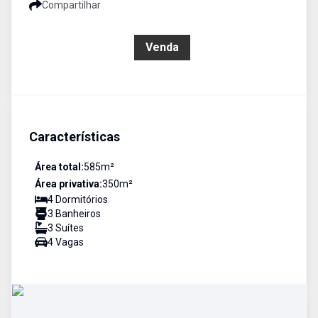
Compartilhar
R$ 1.100.000,00
Venda
Características
Área total:
585
m²
Área privativa:
350
m²
4
Dormitório
s
3
Banheiro
s
3
Suíte
s
4
Vaga
s