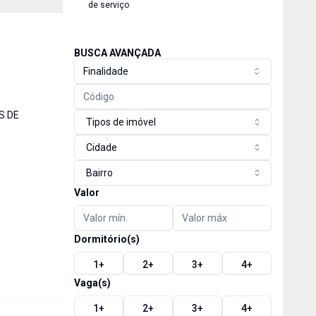
de serviço
BUSCA AVANÇADA
Finalidade
S DE
Tipos de imóvel
Cidade
Bairro
Valor
Dormitório(s)
1
+
2
+
3
+
4
+
Vaga(s)
1
+
2
+
3
+
4
+