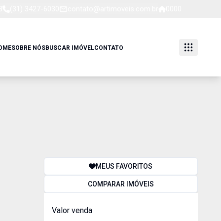
8
(31) 3427-6030
contato@artimoveis.com.br
0000
OME
SOBRE NÓS
BUSCAR IMÓVEL
CONTATO
MEUS FAVORITOS
COMPARAR IMÓVEIS
Valor venda