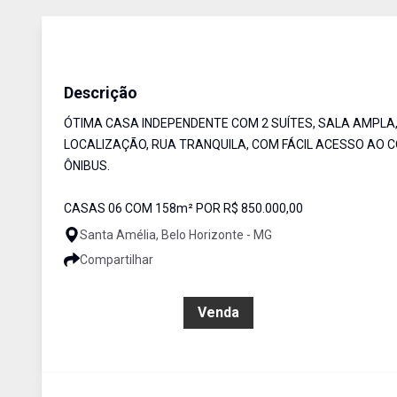
Casa
Venda
Cód:
6478
Descrição
ÓTIMA CASA INDEPENDENTE COM 2 SUÍTES, SALA AMPLA,
LOCALIZAÇÃO, RUA TRANQUILA, COM FÁCIL ACESSO AO C
ÔNIBUS.
CASAS 06 COM 158m² POR R$ 850.000,00
Santa Amélia, Belo Horizonte - MG
Compartilhar
R$ 550.000,00
Venda