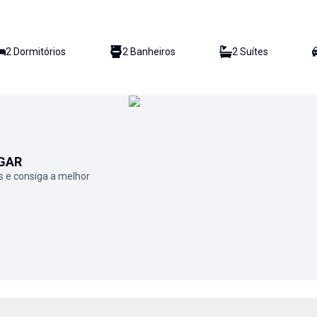
2
Dormitório
s
2
Banheiro
s
2
Suíte
s
GAR
 e consiga a melhor