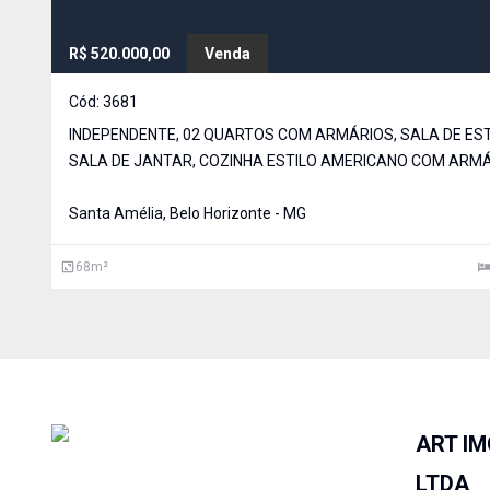
R$ 520.000,00
Venda
Cód:
3681
INDEPENDENTE, 02 QUARTOS COM ARMÁRIOS, SALA DE ES
SALA DE JANTAR, COZINHA ESTILO AMERICANO COM ARMÁ
BANHO COM BOX EM VIDRO TEMPERADO, ÁREA DE
Santa Amélia, Belo Horizonte - MG
68
m²
ART IM
LTDA