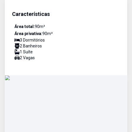
Características
Área total:
90
m²
Área privativa:
90
m²
3
Dormitório
s
2
Banheiro
s
1
Suíte
2
Vaga
s