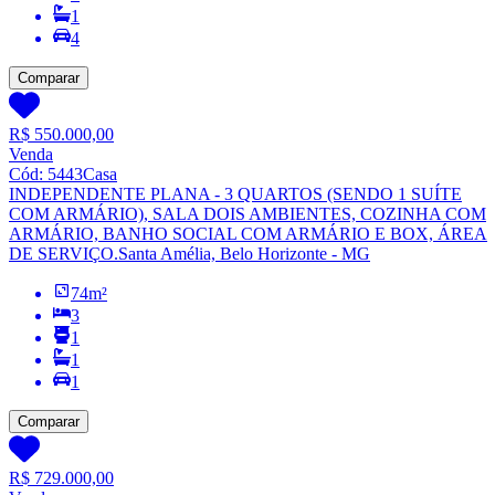
1
4
Comparar
R$ 550.000,00
Venda
Cód:
5443
Casa
INDEPENDENTE PLANA - 3 QUARTOS (SENDO 1 SUÍTE
COM ARMÁRIO), SALA DOIS AMBIENTES, COZINHA COM
ARMÁRIO, BANHO SOCIAL COM ARMÁRIO E BOX, ÁREA
DE SERVIÇO.
Santa Amélia, Belo Horizonte - MG
74
m²
3
1
1
1
Comparar
R$ 729.000,00