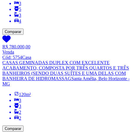
3
5
3
4
Comparar
R$ 780.000,00
Venda
Cód:
5754
Casa
CASAS GEMINADAS DUPLEX COM EXCELENTE
ACABAMENTO, COMPOSTA POR TRÊS QUARTOS E TRÊS
BANHEIROS (SENDO DUAS SUÍTES E UMA DELAS COM
BANHEIRA DE HIDROMASSAG
Santa Amélia, Belo Horizonte -
MG
120
m²
3
3
2
2
Comparar