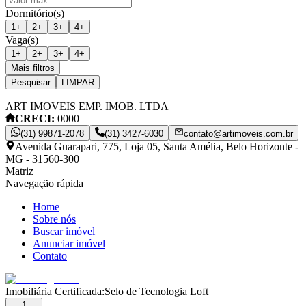
Dormitório(s)
1
+
2
+
3
+
4
+
Vaga(s)
1
+
2
+
3
+
4
+
Mais filtros
Pesquisar
LIMPAR
ART IMOVEIS EMP. IMOB. LTDA
CRECI:
0000
(31) 99871-2078
(31) 3427-6030
contato@artimoveis.com.br
Avenida Guarapari, 775, Loja 05, Santa Amélia, Belo Horizonte -
MG - 31560-300
Matriz
Navegação rápida
Home
Sobre nós
Buscar imóvel
Anunciar imóvel
Contato
Imobiliária Certificada:
Selo de Tecnologia Loft
1