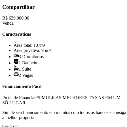
Compartilhar
R$ 639.000,00
Venda
Características
Área total:
107
m²
Área privativa:
95
m²
3
Dormitório
s
1
Banheiro
1
Suíte
2
Vaga
s
Financiamento Fácil
Pretende Financiar?
SIMULE AS MELHORES TAXAS EM UM
SÓ LUGAR
Simule seu financiamento em minutos com todos os bancos e consiga
a melhor proposta.