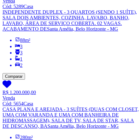
Venda
Cód:
5289
Casa
INDEPENDENTE DUPLEX - 3 QUARTOS (SENDO 1 SUÍTE),
SALA DOIS AMBIENTES, COZINHA, LAVABO, BANHO,
LAVABO, ÁREA DE SERVIÇO COBERTA. 02 VAGAS.
ACABAMENTO DE
Santa Amélia, Belo Horizonte - MG
88
m²
3
3
1
2
Comparar
R$ 1.200.000,00
Venda
Cód:
5654
Casa
CASA PLANA E AREJADA - 3 SUÍTES (DUAS COM CLOSET,
UMA COM VARANDA E UMA COM BANHEIRA DE
HIDROMASSAGEM), SALA DE TV, SALA DE STAR, SALA
DE DESCANSO, BA
Santa Amélia, Belo Horizonte - MG
280
m²