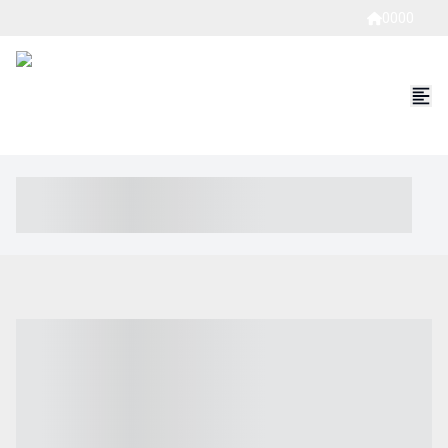
0000
----- ----- -- ------ ---- ---- -- ----- ----- ----- --- ------