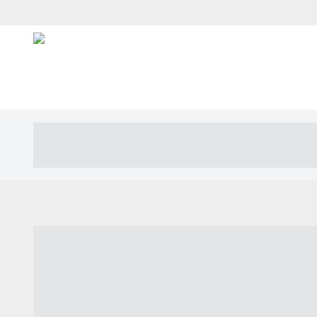
----- ----- -- ------ ---- ---- -- ----- ---