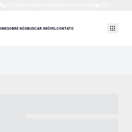
8
(31) 3427-6030
contato@artimoveis.com.br
0000
OME
SOBRE NÓS
BUSCAR IMÓVEL
CONTATO