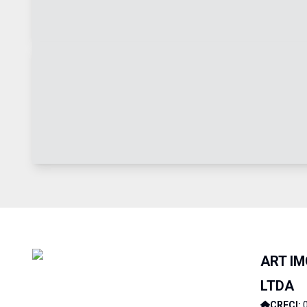
ART IM
LTDA
CRECI: