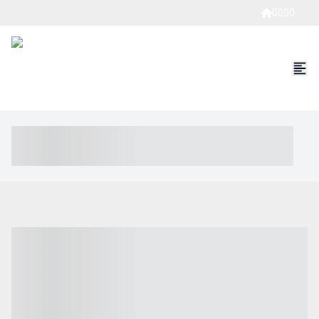
0000
----- ----- -- ------ ---- ---- -- ----- ----- ----- --- ------