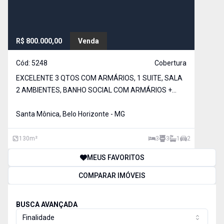
R$ 800.000,00
Venda
Cód:
5248
Cobertura
EXCELENTE 3 QTOS COM ARMÁRIOS, 1 SUITE, SALA
2 AMBIENTES, BANHO SOCIAL COM ARMÁRIOS +
BLINDEX, COZINHA AMERICANA PLANEJADA. 2º
ANDAR: SALA, COZINHA, L
Santa Mônica, Belo Horizonte - MG
130
m²
3
3
1
2
MEUS FAVORITOS
COMPARAR IMÓVEIS
BUSCA AVANÇADA
Finalidade