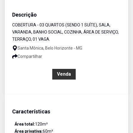
Cobertura
Venda
Cód:
6189
Descrição
COBERTURA - 03 QUARTOS (SENDO 1 SUÍTE), SALA,
VARANDA, BANHO SOCIAL, COZINHA, ÁREA DE SERVIÇO,
TERRAÇO, 01 VAGA.
Santa Mônica, Belo Horizonte - MG
Compartilhar
R$ 550.000,00
Venda
Características
Área total:
120
m²
Área privativa:
60
m²