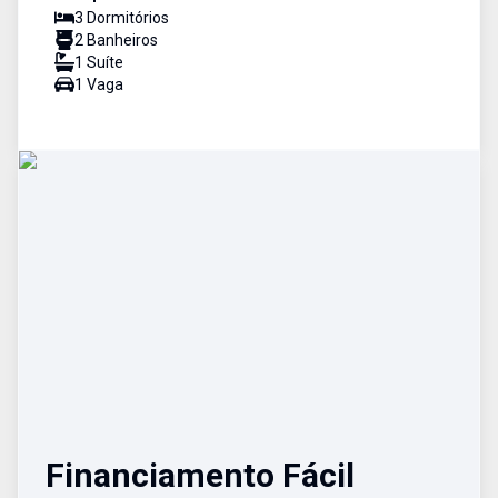
3
Dormitório
s
2
Banheiro
s
1
Suíte
1
Vaga
Financiamento Fácil