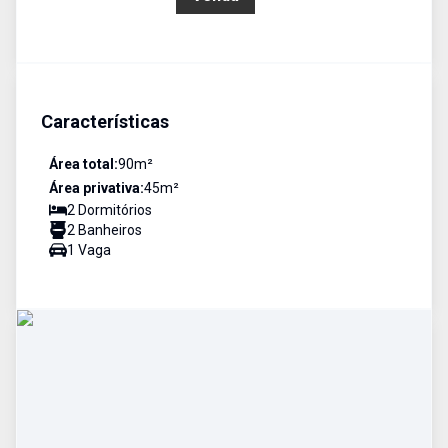
Características
Área total:
90
m²
Área privativa:
45
m²
2
Dormitório
s
2
Banheiro
s
1
Vaga