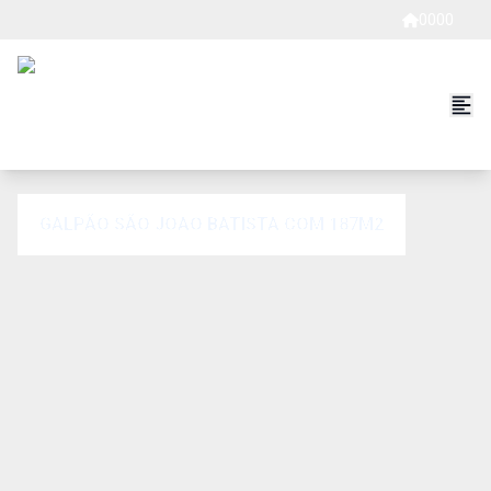
0000
GALPÃO SÃO JOAO BATISTA COM 187M2