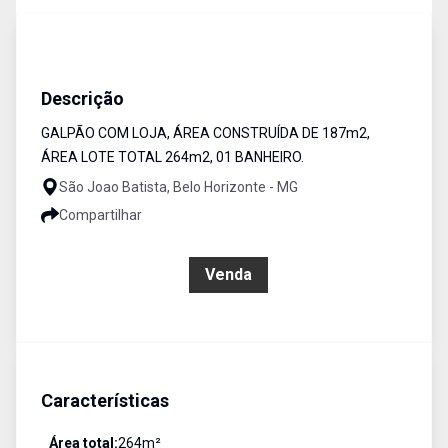
Galpão
Venda
Cód:
6367
Descrição
GALPÃO COM LOJA, ÁREA CONSTRUÍDA DE 187m2,
ÁREA LOTE TOTAL 264m2, 01 BANHEIRO.
São Joao Batista, Belo Horizonte - MG
Compartilhar
R$ 1.350.000,00
Venda
Características
Área total:
264
m²