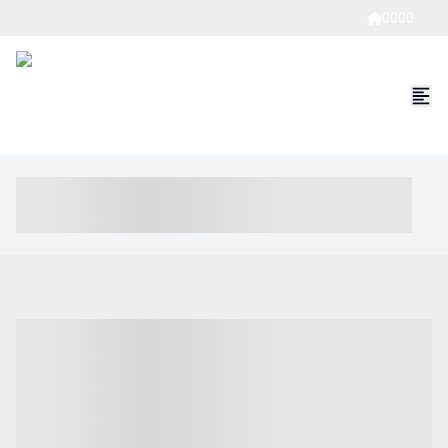
0000
----- ----- -- ------ ---- ---- -- ----- ----- ----- --- ------