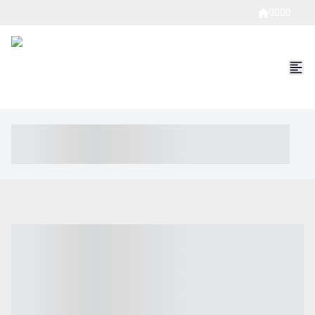
0000
----- ----- -- ------ ---- ---- -- ----- ----- ----- --- ------