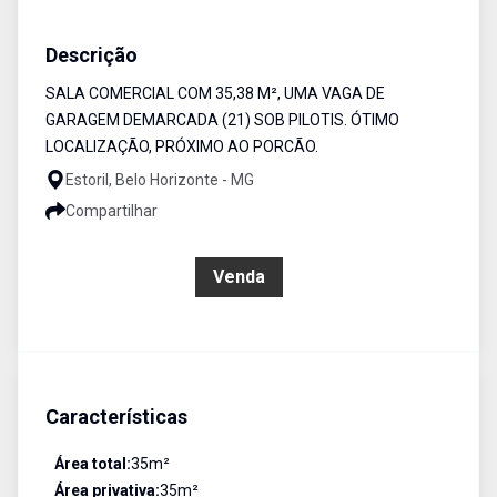
Sala Comercial
Venda
Cód:
4849
Descrição
SALA COMERCIAL COM 35,38 M², UMA VAGA DE
GARAGEM DEMARCADA (21) SOB PILOTIS. ÓTIMO
LOCALIZAÇÃO, PRÓXIMO AO PORCÃO.
Estoril, Belo Horizonte - MG
Compartilhar
R$ 280.000,00
Venda
Características
Área total:
35
m²
Área privativa:
35
m²