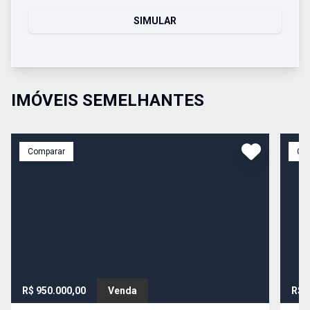
SIMULAR
IMÓVEIS SEMELHANTES
Comparar
Co
R$ 950.000,00
Venda
R$ 