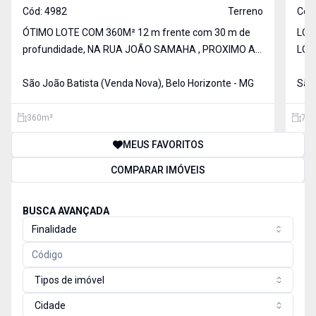
Cód:
4982
Terreno
Cód
ÓTIMO LOTE COM 360M² 12 m frente com 30 m de
LOT
profundidade, NA RUA JOÃO SAMAHA , PROXIMO A
LOC
DROGARIA ARAUJO E SUPERMERCADO BH, COM
ACE
LIGEIRO DECLIVE.
São João Batista (Venda Nova), Belo Horizonte - MG
LOC
São 
360
m²
720
MEUS FAVORITOS
COMPARAR IMÓVEIS
BUSCA AVANÇADA
Finalidade
Tipos de imóvel
Cidade