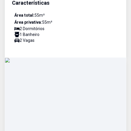
Características
Área total:
55
m²
Área privativa:
55
m²
2
Dormitório
s
1
Banheiro
2
Vaga
s