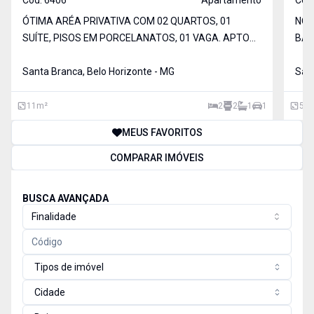
Cód:
6406
Apartamento
Cód
ÓTIMA ARÉA PRIVATIVA COM 02 QUARTOS, 01
NOV
SUÍTE, PISOS EM PORCELANATOS, 01 VAGA. APTO
BAN
102 = R$ 550 MIL.
PRÉ
Santa Branca, Belo Horizonte - MG
439
Sant
11
m²
2
2
1
1
54
MEUS FAVORITOS
COMPARAR IMÓVEIS
BUSCA AVANÇADA
Finalidade
Tipos de imóvel
Cidade